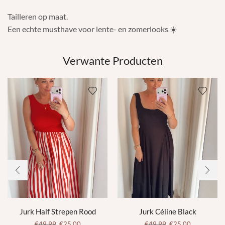
Tailleren op maat.
Een echte musthave voor lente- en zomerlooks ☀️
Verwante Producten
Jurk Half Strepen Rood
Jurk Céline Black
€
49,99
€
25,00
€
49,99
€
25,00