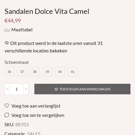
Sandalen Dolce Vita Camel
€
44,99
Maattabel
Dit product werd in de laatste uren vanuit 31
verschillende locaties bekeken
Schoenmaat
36
37
38
39
40
41
TOEVOEGEN AAN WINKELWAGEN
Sandalen
Dolce
Vita
Voeg toe aan verlanglijst
Camel
aantal
Voeg toe om te vergelijken
SKU:
88703
Categorie:
SALES