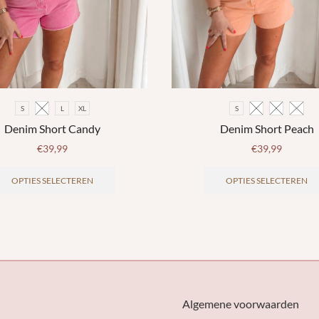
S
M
L
XL
S
M
L
XL
Denim Short Candy
Denim Short Peach
€
39,99
€
39,99
Dit
product
OPTIES SELECTEREN
OPTIES SELECTEREN
heeft
meerdere
variaties.
Deze
optie
kan
gekozen
worden
Algemene voorwaarden
op