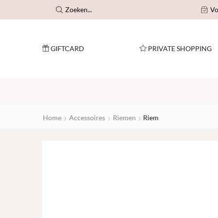
ending vanaf €125!
Zoeken...
Vo
GIFTCARD
PRIVATE SHOPPING
Home
Accessoires
Riemen
Riem