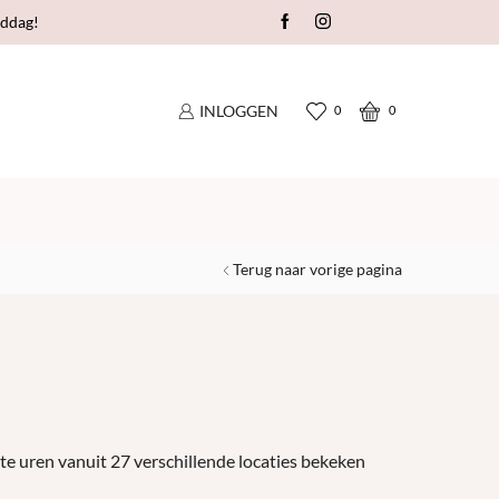
nddag!
Nog geen account op FolieSofie?
INLOGGEN
0
0
Terug naar vorige pagina
te uren vanuit 27 verschillende locaties bekeken