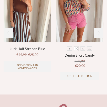
Jurk Half Strepen Blue
S
M
L
XL
€
49,99
€
25,00
Denim Short Candy
€
39,99
TOEVOEGEN AAN
€
20,00
WINKELWAGEN
Dit
produ
OPTIES SELECTEREN
heeft
meer
variat
Deze
optie
kan
gekoz