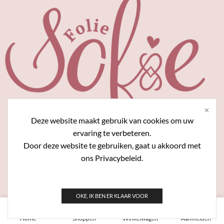
word
op
de
produ
Deze website maakt gebruik van cookies om uw
ervaring te verbeteren.
Door deze website te gebruiken, gaat u akkoord met
Algemene voorwaarden
Nieuwsbrief
ons Privacybeleid.
Privacybeleid
FAQ
OKE, IK BEN ER KLAAR VOOR
Copyright © 2024 FolieSofie. Website door
Talistech.com
0
Home
Shoppen
Winkelwagen
Aanmelden