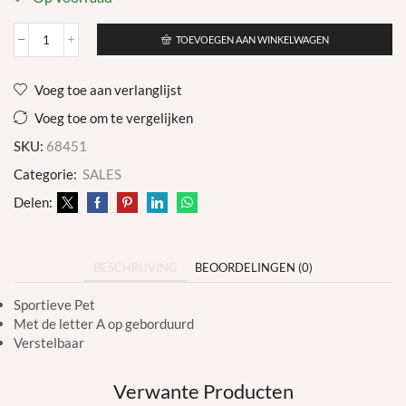
TOEVOEGEN AAN WINKELWAGEN
Pet
A
-
Voeg toe aan verlanglijst
Bordeaux
aantal
Voeg toe om te vergelijken
SKU:
68451
Categorie:
SALES
Delen:
BESCHRIJVING
BEOORDELINGEN (0)
Sportieve Pet
Met de letter A op geborduurd
Verstelbaar
Verwante Producten