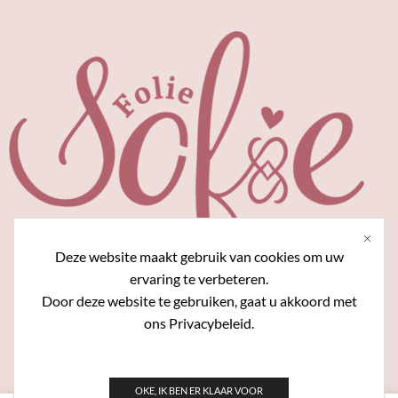
Deze website maakt gebruik van cookies om uw
ervaring te verbeteren.
Door deze website te gebruiken, gaat u akkoord met
Algemene voorwaarden
Nieuwsbrief
ons Privacybeleid.
Privacybeleid
FAQ
OKE, IK BEN ER KLAAR VOOR
Copyright © 2024 FolieSofie. Website door
Talistech.com