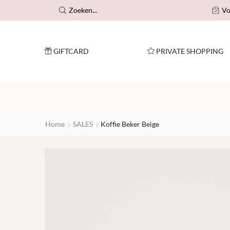
ending vanaf €125!
Zoeken...
Vo
GIFTCARD
PRIVATE SHOPPING
Home
SALES
Koffie Beker Beige