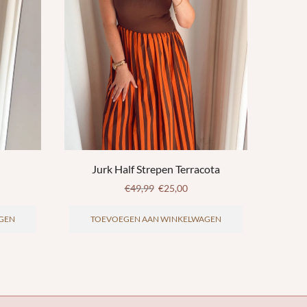
Jurk Half Strepen Terracota
€
49,99
€
25,00
GEN
TOEVOEGEN AAN WINKELWAGEN
T