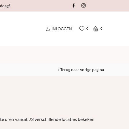
nddag!
Nog geen account op FolieSofie?
INLOGGEN
0
0
Terug naar vorige pagina
te uren vanuit 23 verschillende locaties bekeken