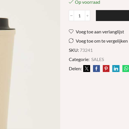
Op voorraad
Koffie
Beker
Beige
Voeg toe aan verlanglijst
aantal
Voeg toe om te vergelijken
SKU:
73241
Categorie:
SALES
Delen: