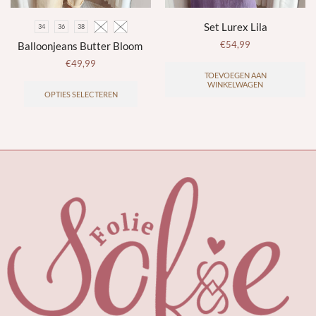
Set Lurex Lila
34
36
38
40
42
€
54,99
Balloonjeans Butter Bloom
€
49,99
Dit
TOEVOEGEN AAN
WINKELWAGEN
product
OPTIES SELECTEREN
heeft
meerdere
variaties.
Deze
optie
kan
gekozen
worden
op
de
productpagina