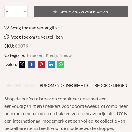
TOEVOEGEN AAN WINKELWAGEN
Broek
Louisville
Green
Voeg toe aan verlanglijst
Peat
aantal
Voeg toe om te vergelijken
SKU:
80079
Categorie:
Broeken
,
Kledij
,
Nieuw
Delen:
BESCHRIJVING
BIJKOMENDE INFORMATIE
BEOORDELINGEN (0
Shop de perfecte broek en combineer deze met een
eenvoudig shirt en sneakers voor doordeweeks, of combineer
hem met een partytop en hakken voor een avondje uit. JDY is
een internationaal modemerk dat een volledige collectie van
betaalbare items biedt voor de modebewuste shopper.