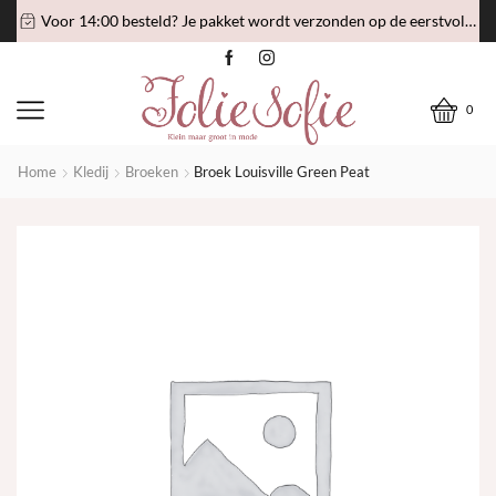
Voor 14:00 besteld? Je pakket wordt verzonden op de eerstvolgende verzenddag!
0
Home
Kledij
Broeken
Broek Louisville Green Peat